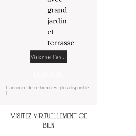
grand
jardin
et
terrasse
Visionner l'annonce
DÉJÀ LOUÉ
L'annonce de ce bien n'est plus disponible
!
vISITEZ VIRTUELLEMENT CE
BIEN