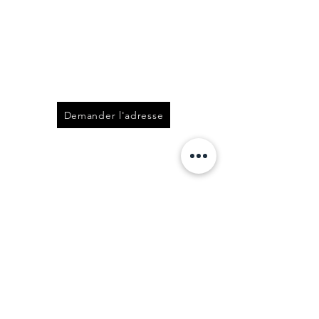
Demander l'adresse
visitez ce bien
virtuellement
-
Vous êtes intéressés par
ce bien ?