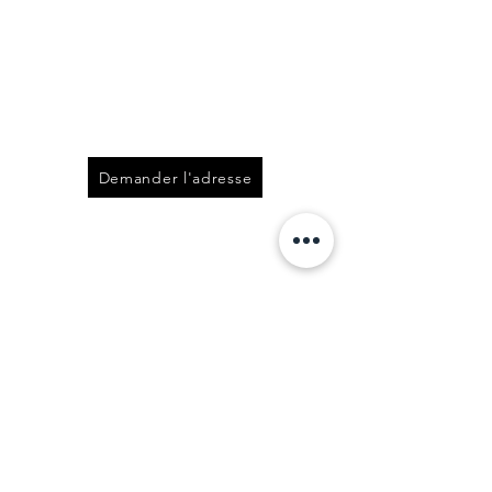
Demander l'adresse
visitez ce bien
virtuellement
-
Vous êtes intéressés par
ce bien ?