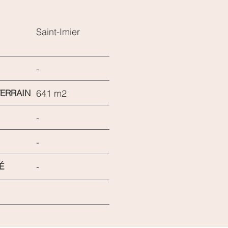
Saint-Imier
-
TERRAIN
641 m2
-
-
É
-