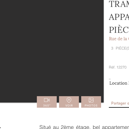
TRA
APP
PIÈ
Rue de la
3
PIÈCE(
Réf.
12270
Location F
Partager 
360°
VOIR
PHOTOS
Situé au 2ème étage, bel apparteme